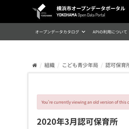
ス
キ
ッ
プ
し
て
オープンデータカタログ
APIの利用について
内
容
へ
組織
こども青少年局
認可保育
You're currently viewing an old version of this 
2020年3月認可保育所