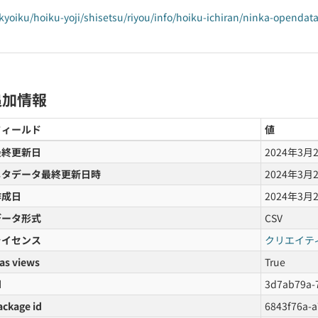
kyoiku/hoiku-yoji/shisetsu/riyou/info/hoiku-ichiran/ninka-opendata
追加情報
フィールド
値
最終更新日
2024年3月
メタデータ最終更新日時
2024年3月
作成日
2024年3月
データ形式
CSV
ライセンス
クリエイテ
as views
True
d
3d7ab79a-
ackage id
6843f76a-