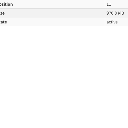
osition
11
ize
970.8 KiB
tate
active