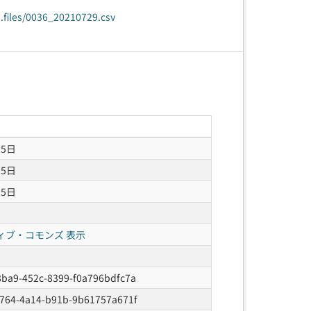
a.files/0036_20210729.csv
25日
25日
25日
ィブ・コモンズ 表示
8ba9-452c-8399-f0a796bdfc7a
a764-4a14-b91b-9b61757a671f