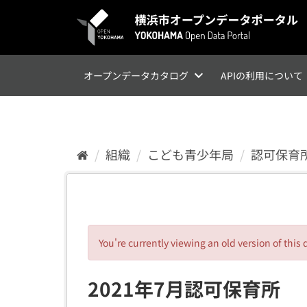
ス
キ
ッ
プ
し
て
オープンデータカタログ
APIの利用について
内
容
へ
組織
こども青少年局
認可保育
You're currently viewing an old version of this 
2021年7月認可保育所