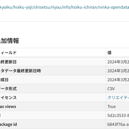
kyoiku/hoiku-yoji/shisetsu/riyou/info/hoiku-ichiran/ninka-opendat
追加情報
フィールド
値
最終更新日
2024年3月
メタデータ最終更新日時
2024年3月
作成日
2024年3月
データ形式
CSV
ライセンス
クリエイテ
as views
True
d
5d2c3533-
ackage id
6843f76a-