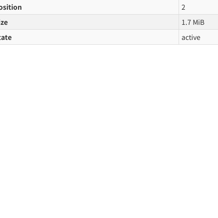
osition
2
ize
1.7 MiB
tate
active