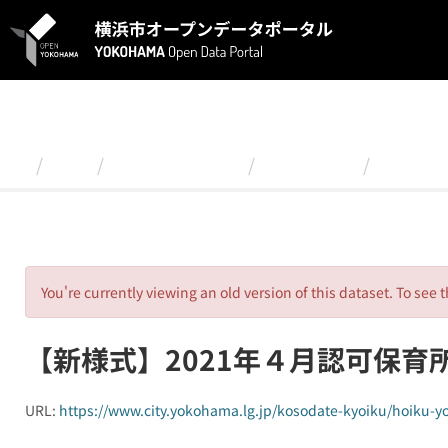
ス
キ
ッ
プ
し
て
内
容
組織
こども青少年局
認可保育所
【新様式
へ
You're currently viewing an old version of this dataset. To see t
【新様式】2021年４月認可保育
URL:
https://www.city.yokohama.lg.jp/kosodate-kyoiku/hoiku-yo