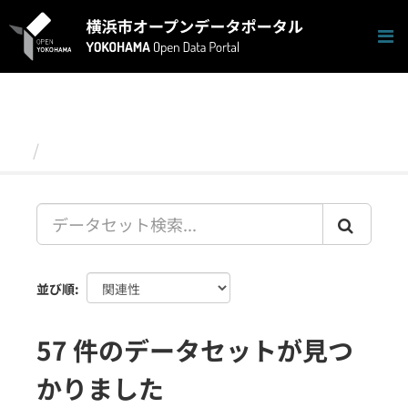
ス
キ
ッ
プ
し
て
内
容
データセット
へ
並び順
57 件のデータセットが見つ
かりました