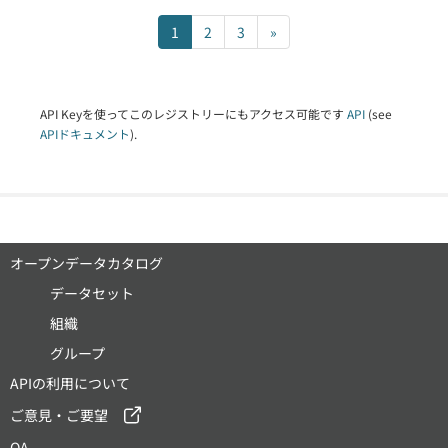
1
2
3
»
API Keyを使ってこのレジストリーにもアクセス可能です
API
(see
APIドキュメント
).
オープンデータカタログ
データセット
組織
グループ
APIの利用について
ご意見・ご要望
QA