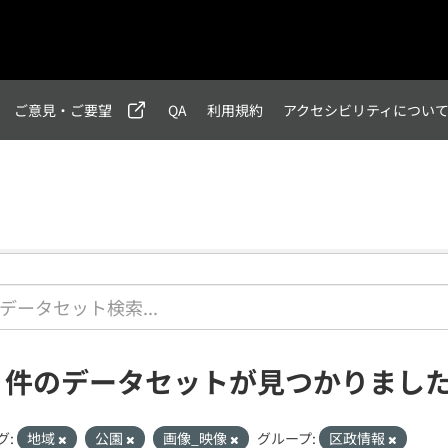
ご意見・ご要望
QA
利用規約
アクセシビリティについ
6 件のデータセットが見つかりまし
グ:
地域
公園
画像_映像
グループ:
区政情報