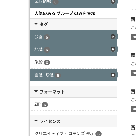
区政情報
6
人気のある グループ のみを表示
西
タグ
こ
公園
6
ZI
地域
6
舞
施設
6
こ
ZI
画像_映像
6
西
フォーマット
こ
ZIP
6
ZI
ライセンス
西
クリエイティブ・コモンズ 表示
6
こ