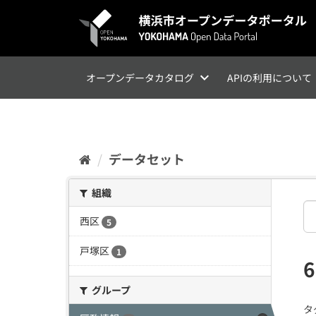
ス
キ
ッ
プ
し
て
オープンデータカタログ
APIの利用について
内
容
へ
データセット
組織
西区
5
戸塚区
1
グループ
タ