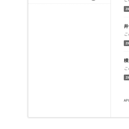
ZI
井
こ
ZI
横
こ
ZI
A