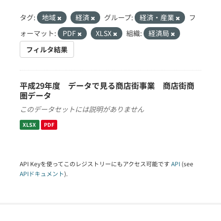
タグ:
地域
経済
グループ:
経済・産業
フ
ォーマット:
PDF
XLSX
組織:
経済局
フィルタ結果
平成29年度 データで見る商店街事業 商店街商
圏データ
このデータセットには説明がありません
XLSX
PDF
API Keyを使ってこのレジストリーにもアクセス可能です
API
(see
APIドキュメント
).