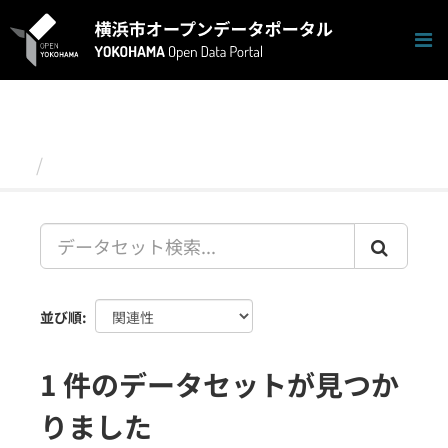
ス
キ
ッ
プ
し
て
内
容
データセット
へ
並び順
1 件のデータセットが見つか
りました