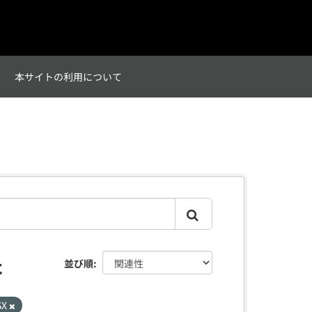
て
本サイトの利用について
た
並び順
SX