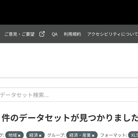
ご意見・ご要望
QA
利用規約
アクセシビリティについ
1 件のデータセットが見つかりまし
グ:
地域
経済
グループ:
経済・産業
フォーマット:
XL