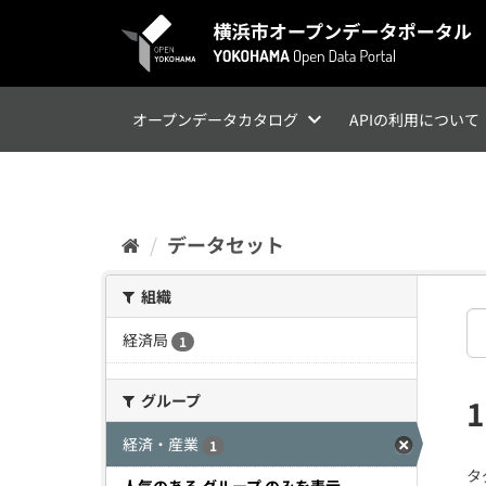
ス
キ
ッ
プ
し
て
オープンデータカタログ
APIの利用について
内
容
へ
データセット
組織
経済局
1
グループ
経済・産業
1
タ