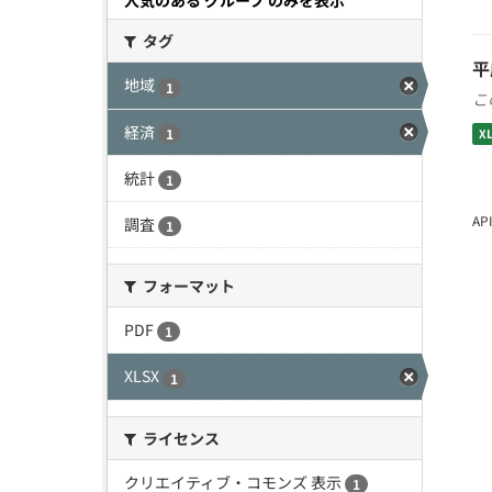
人気のある グループ のみを表示
タグ
平
地域
1
こ
経済
1
X
統計
1
A
調査
1
フォーマット
PDF
1
XLSX
1
ライセンス
クリエイティブ・コモンズ 表示
1