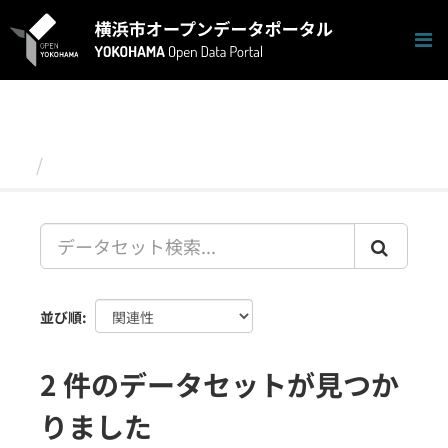
ス
キ
ッ
プ
し
て
内
容
データセット
へ
並び順
2 件のデータセットが見つか
りました