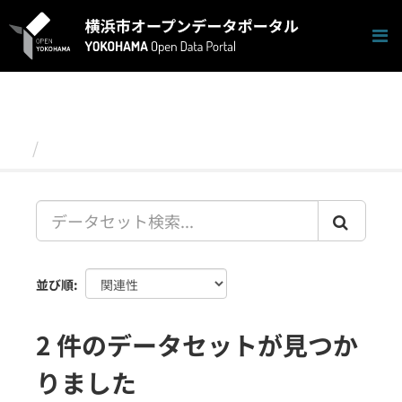
ス
キ
ッ
プ
し
て
内
容
データセット
へ
並び順
2 件のデータセットが見つか
りました