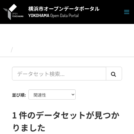
ス
キ
ッ
プ
し
て
内
容
データセット
へ
並び順
1 件のデータセットが見つか
りました