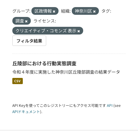
グループ:
区政情報
組織:
神奈川区
タグ:
調査
ライセンス:
クリエイティブ・コモンズ 表示
フィルタ結果
丘陵部における行動実態調査
令和４年度に実施した神奈川区丘陵部調査の結果データ
CSV
API Keyを使ってこのレジストリーにもアクセス可能です
API
(see
APIドキュメント
).