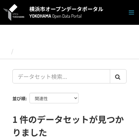
ス
キ
ッ
プ
し
て
内
容
データセット
へ
並び順
1 件のデータセットが見つか
りました