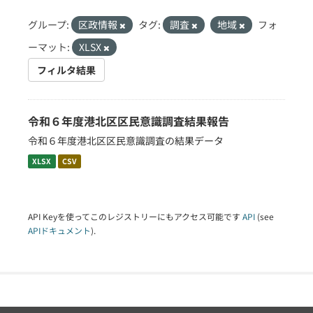
グループ:
区政情報
タグ:
調査
地域
フォ
ーマット:
XLSX
フィルタ結果
令和６年度港北区区民意識調査結果報告
令和６年度港北区区民意識調査の結果データ
XLSX
CSV
API Keyを使ってこのレジストリーにもアクセス可能です
API
(see
APIドキュメント
).