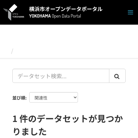
ス
キ
ッ
プ
し
て
内
容
データセット
へ
並び順
1 件のデータセットが見つか
りました