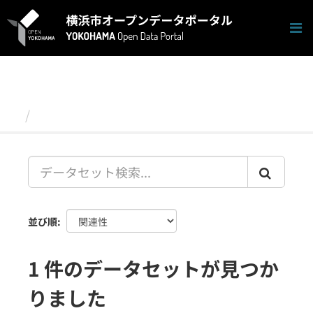
ス
キ
ッ
プ
し
て
内
容
データセット
へ
並び順
1 件のデータセットが見つか
りました