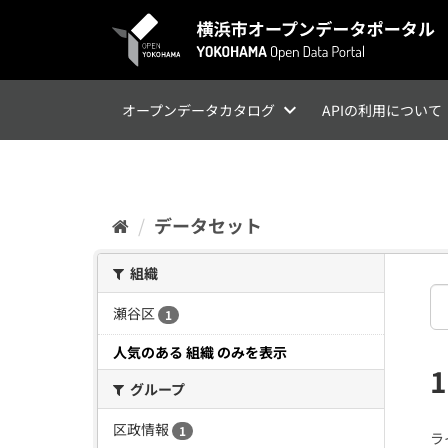
ス
キ
ッ
プ
し
て
オープンデータカタログ
APIの利用について
内
容
へ
データセット
組織
瀬谷区
1
人気のある 組織 のみを表示
グループ
区政情報
1
ラ