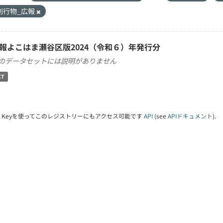
刊行物_広報
報よこはま瀬谷区版2024（令和６）年発行分
のデータセットには説明がありません
XT
PI Keyを使ってこのレジストリーにもアクセス可能です
API
(see
APIドキュメント
).