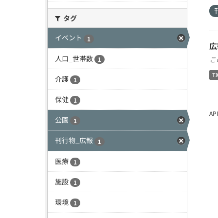
タグ
イベント
1
広
人口_世帯数
こ
1
T
介護
1
保健
1
A
公園
1
刊行物_広報
1
医療
1
施設
1
環境
1