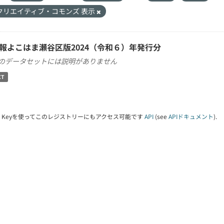
クリエイティブ・コモンズ 表示
報よこはま瀬谷区版2024（令和６）年発行分
のデータセットには説明がありません
XT
PI Keyを使ってこのレジストリーにもアクセス可能です
API
(see
APIドキュメント
).