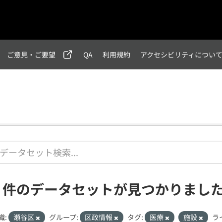
ご意見・ご要望
QA
利用規約
アクセシビリティについ
1 件のデータセットが見つかりまし
織:
瀬谷区
グループ:
区政情報
タグ:
医療
施設
ラ