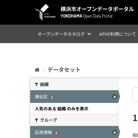
ス
キ
ッ
プ
し
て
オープンデータカタログ
APIの利用について
内
容
へ
データセット
組織
瀬谷区
1
人気のある 組織 のみを表示
グループ
区政情報
1
組