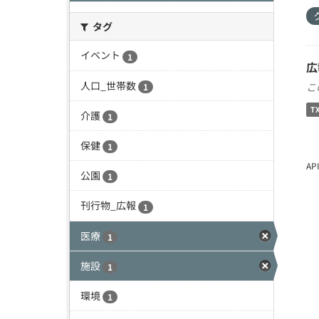
タグ
イベント
1
広
人口_世帯数
こ
1
T
介護
1
保健
1
A
公園
1
刊行物_広報
1
医療
1
施設
1
環境
1