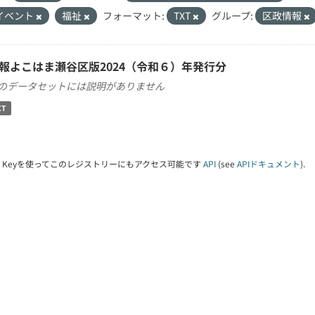
イベント
福祉
フォーマット:
TXT
グループ:
区政情報
報よこはま瀬谷区版2024（令和６）年発行分
のデータセットには説明がありません
XT
PI Keyを使ってこのレジストリーにもアクセス可能です
API
(see
APIドキュメント
).