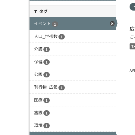
タグ
イベント
1
広
人口_世帯数
こ
1
T
介護
1
保健
1
A
公園
1
刊行物_広報
1
医療
1
施設
1
環境
1