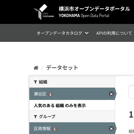
ス
キ
ッ
プ
し
て
オープンデータカタログ
APIの利用について
内
容
へ
データセット
組織
瀬谷区
1
人気のある 組織 のみを表示
グループ
区政情報
1
組