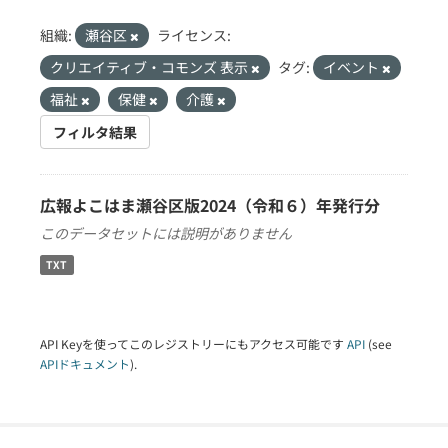
組織:
瀬谷区
ライセンス:
クリエイティブ・コモンズ 表示
タグ:
イベント
福祉
保健
介護
フィルタ結果
広報よこはま瀬谷区版2024（令和６）年発行分
このデータセットには説明がありません
TXT
API Keyを使ってこのレジストリーにもアクセス可能です
API
(see
APIドキュメント
).