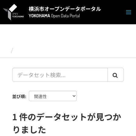
ス
キ
ッ
プ
し
て
内
容
データセット
へ
並び順
1 件のデータセットが見つか
りました