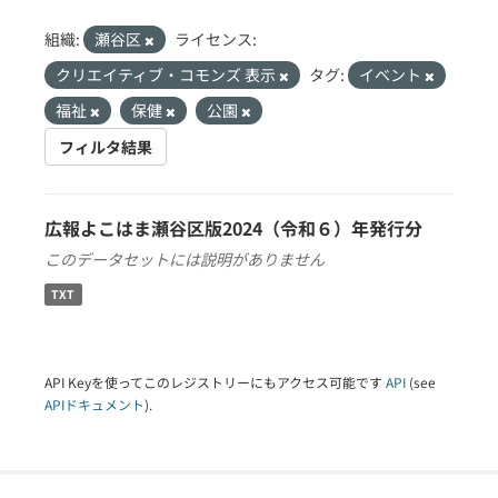
組織:
瀬谷区
ライセンス:
クリエイティブ・コモンズ 表示
タグ:
イベント
福祉
保健
公園
フィルタ結果
広報よこはま瀬谷区版2024（令和６）年発行分
このデータセットには説明がありません
TXT
API Keyを使ってこのレジストリーにもアクセス可能です
API
(see
APIドキュメント
).