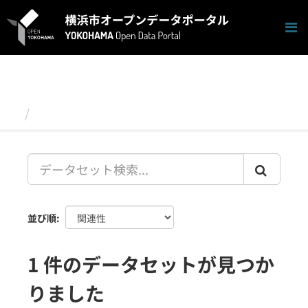
ス
キ
ッ
プ
し
て
内
容
データセット
へ
並び順
1 件のデータセットが見つか
りました