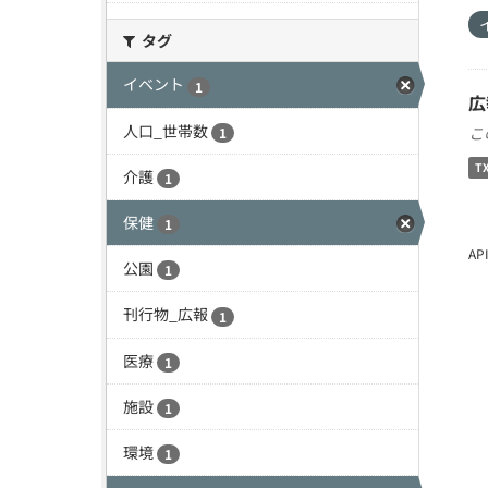
タグ
イベント
1
広
人口_世帯数
こ
1
T
介護
1
保健
1
A
公園
1
刊行物_広報
1
医療
1
施設
1
環境
1