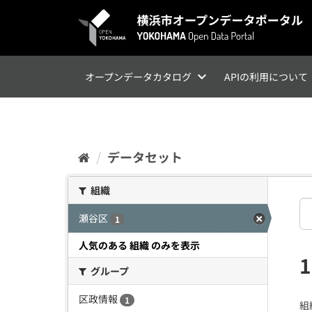
ス
キ
ッ
プ
し
て
オープンデータカタログ
APIの利用について
内
容
へ
データセット
組織
瀬谷区
1
人気のある 組織 のみを表示
グループ
区政情報
1
組