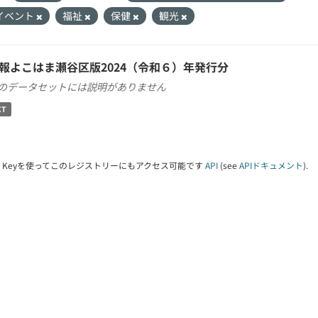
イベント
福祉
保健
観光
報よこはま瀬谷区版2024（令和６）年発行分
のデータセットには説明がありません
XT
PI Keyを使ってこのレジストリーにもアクセス可能です
API
(see
APIドキュメント
).