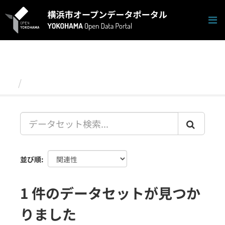
ス
キ
ッ
プ
し
て
内
容
データセット
へ
並び順
1 件のデータセットが見つか
りました