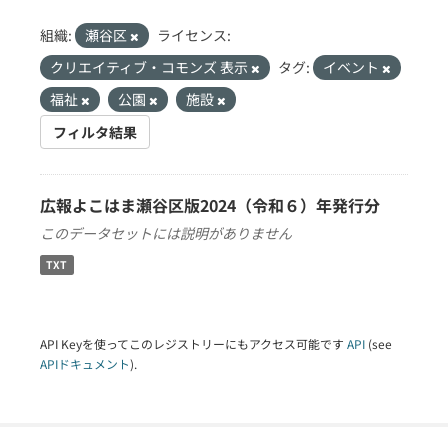
組織:
瀬谷区
ライセンス:
クリエイティブ・コモンズ 表示
タグ:
イベント
福祉
公園
施設
フィルタ結果
広報よこはま瀬谷区版2024（令和６）年発行分
このデータセットには説明がありません
TXT
API Keyを使ってこのレジストリーにもアクセス可能です
API
(see
APIドキュメント
).