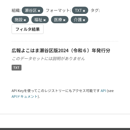
組織:
瀬谷区
フォーマット:
TXT
タグ:
施設
福祉
医療
介護
フィルタ結果
広報よこはま瀬谷区版2024（令和６）年発行分
このデータセットには説明がありません
TXT
API Keyを使ってこのレジストリーにもアクセス可能です
API
(see
APIドキュメント
).