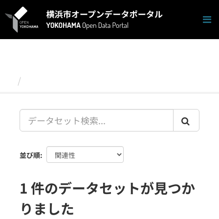
ス
キ
ッ
プ
し
て
内
容
データセット
へ
並び順
1 件のデータセットが見つか
りました