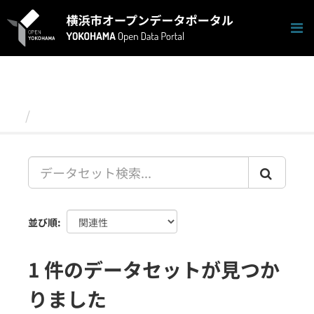
ス
キ
ッ
プ
し
て
内
容
データセット
へ
並び順
1 件のデータセットが見つか
りました