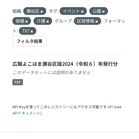
組織:
瀬谷区
タグ:
イベント
公園
保健
介護
グループ:
区政情報
フォーマッ
ト:
TXT
フィルタ結果
広報よこはま瀬谷区版2024（令和６）年発行分
このデータセットには説明がありません
TXT
API Keyを使ってこのレジストリーにもアクセス可能です
API
(see
APIドキュメント
).