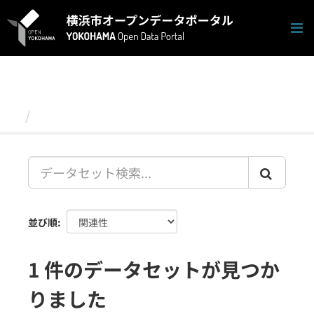
ス
キ
ッ
プ
し
て
内
容
データセット
へ
並び順
1 件のデータセットが見つか
りました