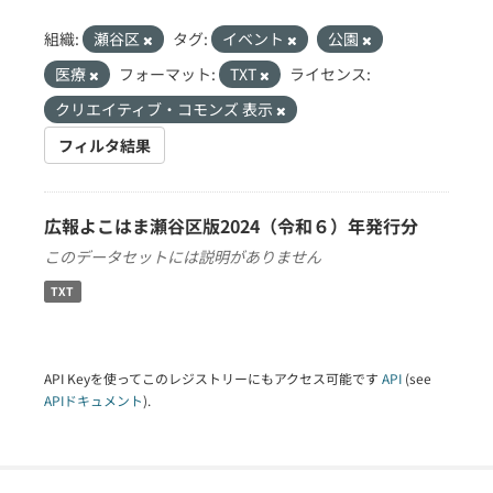
組織:
瀬谷区
タグ:
イベント
公園
医療
フォーマット:
TXT
ライセンス:
クリエイティブ・コモンズ 表示
フィルタ結果
広報よこはま瀬谷区版2024（令和６）年発行分
このデータセットには説明がありません
TXT
API Keyを使ってこのレジストリーにもアクセス可能です
API
(see
APIドキュメント
).