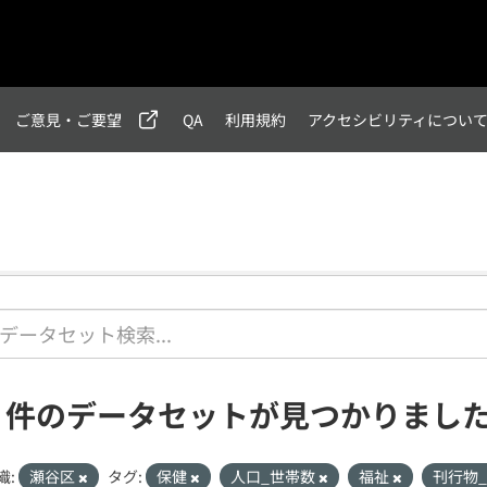
ご意見・ご要望
QA
利用規約
アクセシビリティについ
1 件のデータセットが見つかりまし
織:
瀬谷区
タグ:
保健
人口_世帯数
福祉
刊行物