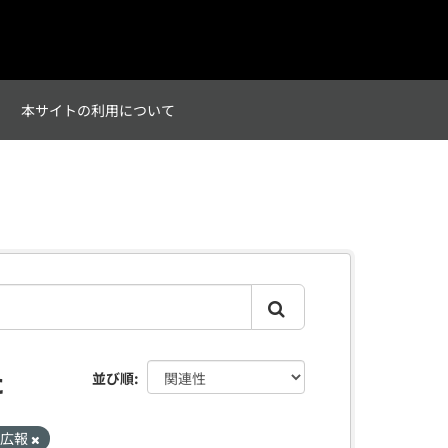
て
本サイトの利用について
た
並び順
_広報