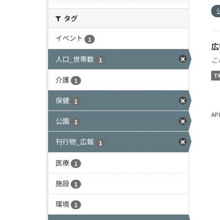
タグ
イベント
1
広
人口_世帯数
こ
1
T
介護
1
保健
1
A
公園
1
刊行物_広報
1
医療
1
施設
1
環境
1