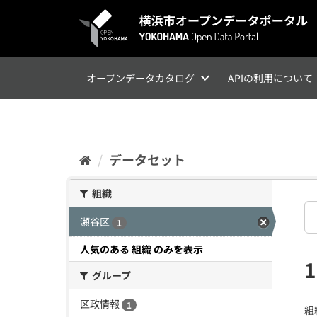
ス
キ
ッ
プ
し
て
オープンデータカタログ
APIの利用について
内
容
へ
データセット
組織
瀬谷区
1
人気のある 組織 のみを表示
グループ
区政情報
1
組