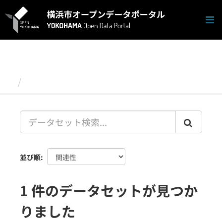
ス
キ
ッ
プ
し
て
内
容
データセット
へ
並び順
1 件のデータセットが見つか
りました