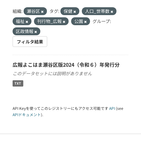
組織:
瀬谷区
タグ:
保健
人口_世帯数
福祉
刊行物_広報
公園
グループ:
区政情報
フィルタ結果
広報よこはま瀬谷区版2024（令和６）年発行分
このデータセットには説明がありません
TXT
API Keyを使ってこのレジストリーにもアクセス可能です
API
(see
APIドキュメント
).