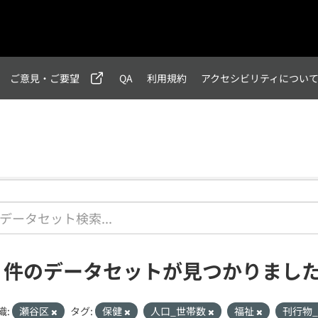
ご意見・ご要望
QA
利用規約
アクセシビリティについ
1 件のデータセットが見つかりまし
織:
瀬谷区
タグ:
保健
人口_世帯数
福祉
刊行物