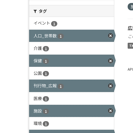
タグ
イベント
1
広
人口_世帯数
こ
1
T
介護
1
保健
1
A
公園
1
刊行物_広報
1
医療
1
施設
1
環境
1