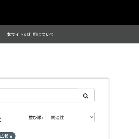
て
本サイトの利用について
た
並び順
_広報