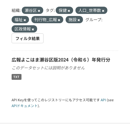
組織:
瀬谷区
タグ:
保健
人口_世帯数
福祉
刊行物_広報
施設
グループ:
区政情報
フィルタ結果
広報よこはま瀬谷区版2024（令和６）年発行分
このデータセットには説明がありません
TXT
API Keyを使ってこのレジストリーにもアクセス可能です
API
(see
APIドキュメント
).