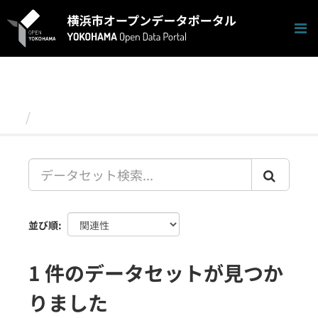
ス
キ
ッ
プ
し
て
内
容
データセット
へ
並び順
1 件のデータセットが見つか
りました