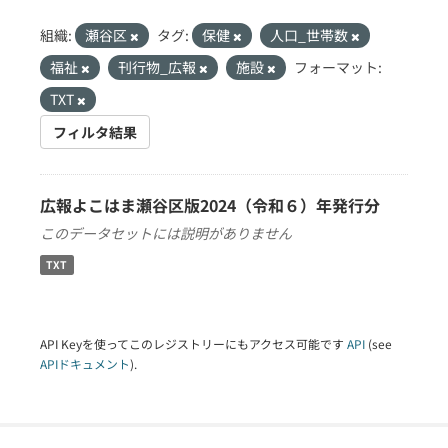
組織:
瀬谷区
タグ:
保健
人口_世帯数
福祉
刊行物_広報
施設
フォーマット:
TXT
フィルタ結果
広報よこはま瀬谷区版2024（令和６）年発行分
このデータセットには説明がありません
TXT
API Keyを使ってこのレジストリーにもアクセス可能です
API
(see
APIドキュメント
).