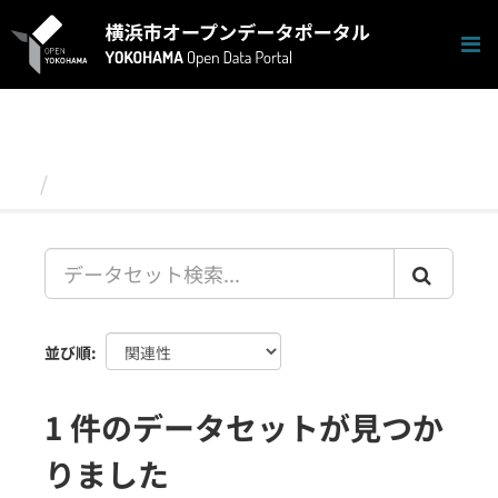
ス
キ
ッ
プ
し
て
内
容
データセット
へ
並び順
1 件のデータセットが見つか
りました