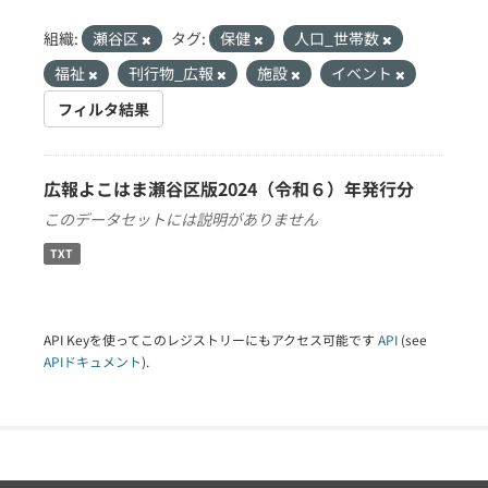
組織:
瀬谷区
タグ:
保健
人口_世帯数
福祉
刊行物_広報
施設
イベント
フィルタ結果
広報よこはま瀬谷区版2024（令和６）年発行分
このデータセットには説明がありません
TXT
API Keyを使ってこのレジストリーにもアクセス可能です
API
(see
APIドキュメント
).