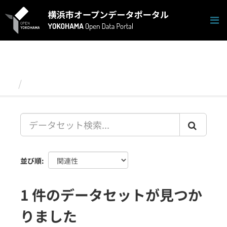
ス
キ
ッ
プ
し
て
内
容
データセット
へ
並び順
1 件のデータセットが見つか
りました