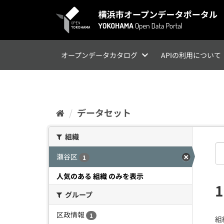
ス
キ
ッ
プ
し
て
オープンデータカタログ
APIの利用について
内
容
へ
データセット
組織
瀬谷区
1
人気のある 組織 のみを表示
グループ
区政情報
1
組