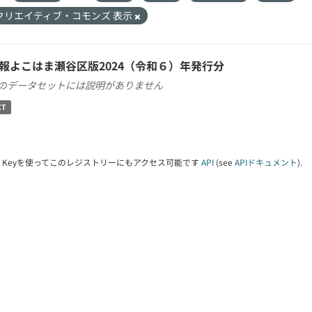
クリエイティブ・コモンズ 表示
報よこはま瀬谷区版2024（令和６）年発行分
のデータセットには説明がありません
XT
PI Keyを使ってこのレジストリーにもアクセス可能です
API
(see
APIドキュメント
).