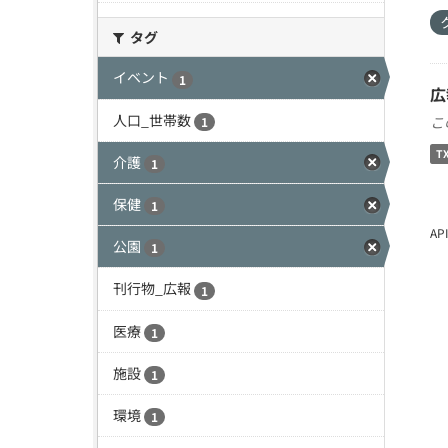
タグ
イベント
1
広
人口_世帯数
こ
1
T
介護
1
保健
1
A
公園
1
刊行物_広報
1
医療
1
施設
1
環境
1