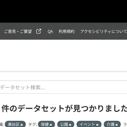
ご意見・ご要望
QA
利用規約
アクセシビリティについ
1 件のデータセットが見つかりまし
織:
瀬谷区
タグ:
保健
公園
イベント
介護
ラ