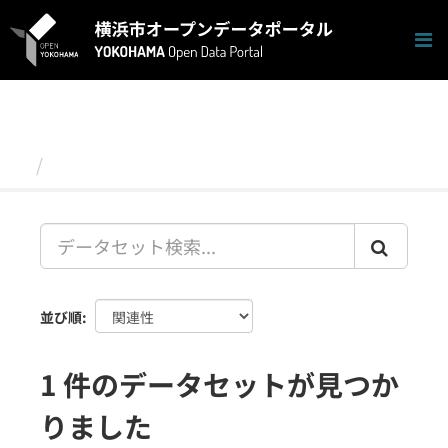
ス
キ
ッ
プ
し
て
内
容
データセット
へ
並び順
1 件のデータセットが見つか
りました