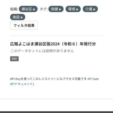
組織:
瀬谷区
タグ:
保健
環境
介護
施設
フィルタ結果
広報よこはま瀬谷区版2024（令和６）年発行分
このデータセットには説明がありません
TXT
API Keyを使ってこのレジストリーにもアクセス可能です
API
(see
APIドキュメント
).