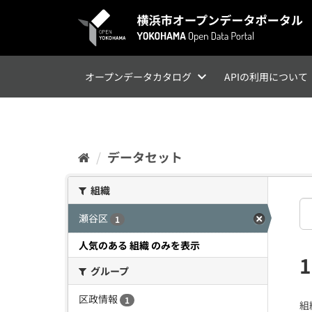
ス
キ
ッ
プ
し
て
オープンデータカタログ
APIの利用について
内
容
へ
データセット
組織
瀬谷区
1
人気のある 組織 のみを表示
グループ
区政情報
1
組