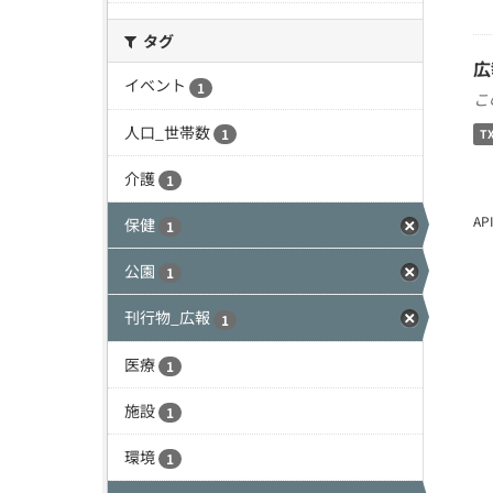
タグ
広
イベント
1
こ
人口_世帯数
1
T
介護
1
A
保健
1
公園
1
刊行物_広報
1
医療
1
施設
1
環境
1