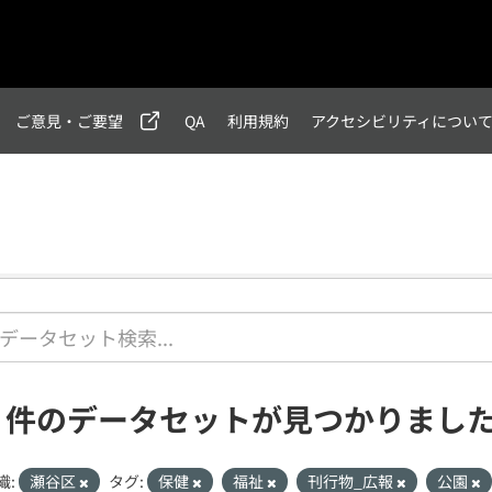
ご意見・ご要望
QA
利用規約
アクセシビリティについ
1 件のデータセットが見つかりまし
織:
瀬谷区
タグ:
保健
福祉
刊行物_広報
公園