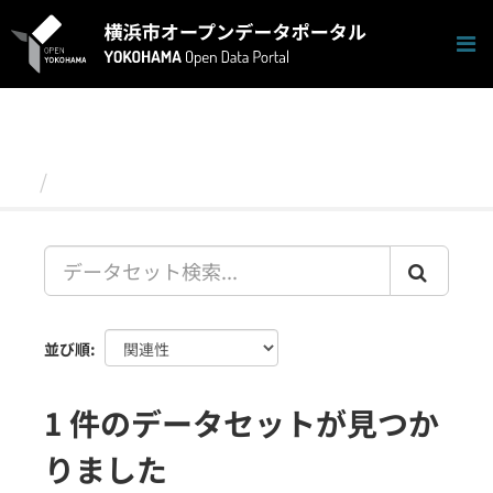
ス
キ
ッ
プ
し
て
内
容
データセット
へ
並び順
1 件のデータセットが見つか
りました