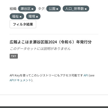
組織:
瀬谷区
タグ:
公園
人口_世帯数
福祉
環境
フィルタ結果
広報よこはま瀬谷区版2024（令和６）年発行分
このデータセットには説明がありません
TXT
API Keyを使ってこのレジストリーにもアクセス可能です
API
(see
APIドキュメント
).