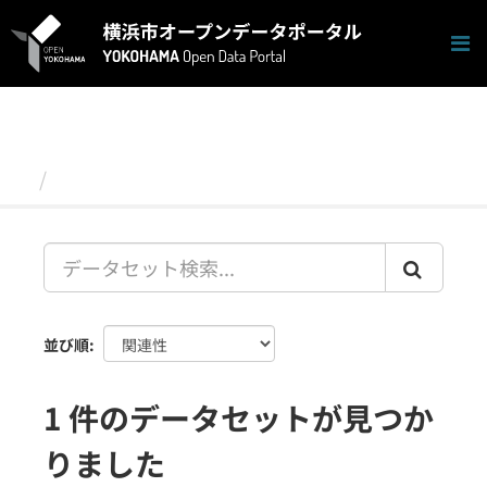
ス
キ
ッ
プ
し
て
内
容
データセット
へ
並び順
1 件のデータセットが見つか
りました