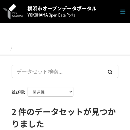
ス
キ
ッ
プ
し
て
内
容
データセット
へ
並び順
2 件のデータセットが見つか
りました