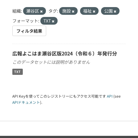
組織:
瀬谷区
タグ:
施設
福祉
公園
フォーマット:
TXT
フィルタ結果
広報よこはま瀬谷区版2024（令和６）年発行分
このデータセットには説明がありません
TXT
API Keyを使ってこのレジストリーにもアクセス可能です
API
(see
APIドキュメント
).