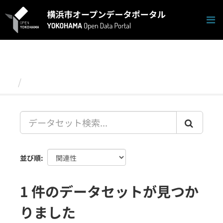
ス
キ
ッ
プ
し
て
内
容
データセット
へ
並び順
1 件のデータセットが見つか
りました