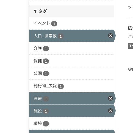
ッ
タグ
イベント
1
広
人口_世帯数
こ
1
T
介護
1
保健
1
A
公園
1
刊行物_広報
1
医療
1
施設
1
環境
1