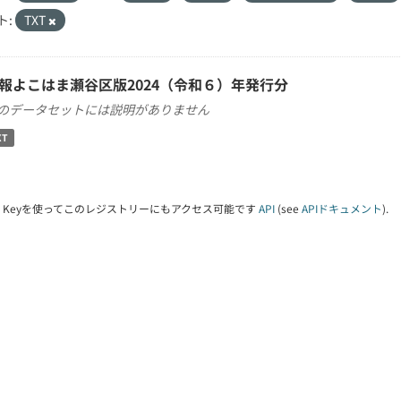
ト:
TXT
報よこはま瀬谷区版2024（令和６）年発行分
のデータセットには説明がありません
XT
PI Keyを使ってこのレジストリーにもアクセス可能です
API
(see
APIドキュメント
).