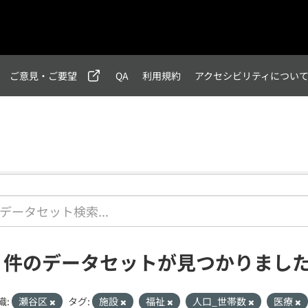
ご意見・ご要望
QA
利用規約
アクセシビリティについ
1 件のデータセットが見つかりまし
織:
瀬谷区
タグ:
施設
福祉
人口_世帯数
医療