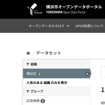
ス
キ
ッ
プ
し
て
オープンデータカタログ
APIの利用について
内
容
へ
データセット
組織
瀬谷区
1
人気のある 組織 のみを表示
グループ
区政情報
1
組