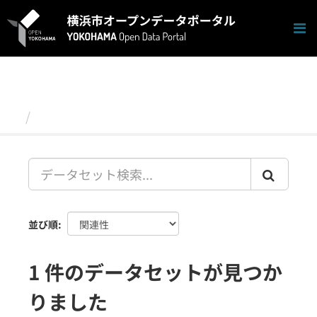
ス
キ
ッ
プ
し
て
内
容
データセット
へ
並び順
1 件のデータセットが見つか
りました