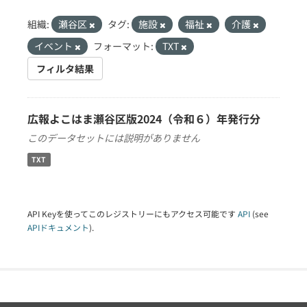
組織:
瀬谷区
タグ:
施設
福祉
介護
イベント
フォーマット:
TXT
フィルタ結果
広報よこはま瀬谷区版2024（令和６）年発行分
このデータセットには説明がありません
TXT
API Keyを使ってこのレジストリーにもアクセス可能です
API
(see
APIドキュメント
).