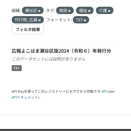
組織:
瀬谷区
タグ:
施設
福祉
介護
刊行物_広報
フォーマット:
TXT
フィルタ結果
広報よこはま瀬谷区版2024（令和６）年発行分
このデータセットには説明がありません
TXT
API Keyを使ってこのレジストリーにもアクセス可能です
API
(see
APIドキュメント
).