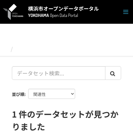
ス
キ
ッ
プ
し
て
内
容
データセット
へ
並び順
1 件のデータセットが見つか
りました