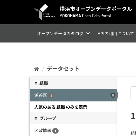
ス
キ
ッ
プ
し
て
オープンデータカタログ
APIの利用について
内
容
へ
データセット
組織
瀬谷区
1
人気のある 組織 のみを表示
グループ
区政情報
1
組