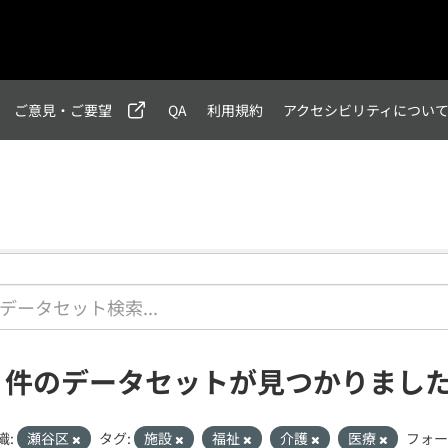
ご意見・ご要望
QA
利用規約
アクセシビリティについ
1 件のデータセットが見つかりまし
織:
瀬谷区
タグ:
施設
福祉
介護
医療
フォー