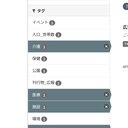
タグ
イベント
1
広
人口_世帯数
こ
1
T
介護
1
保健
1
A
公園
1
刊行物_広報
1
医療
1
施設
1
環境
1