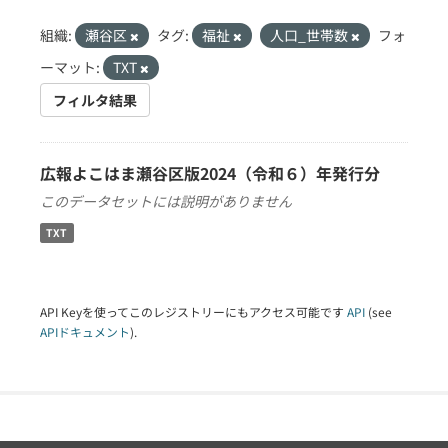
組織:
瀬谷区
タグ:
福祉
人口_世帯数
フォ
ーマット:
TXT
フィルタ結果
広報よこはま瀬谷区版2024（令和６）年発行分
このデータセットには説明がありません
TXT
API Keyを使ってこのレジストリーにもアクセス可能です
API
(see
APIドキュメント
).