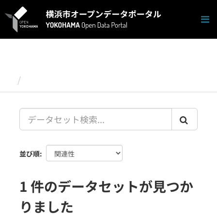
ス
キ
ッ
プ
し
て
内
容
データセット
へ
並び順
1 件のデータセットが見つか
りました