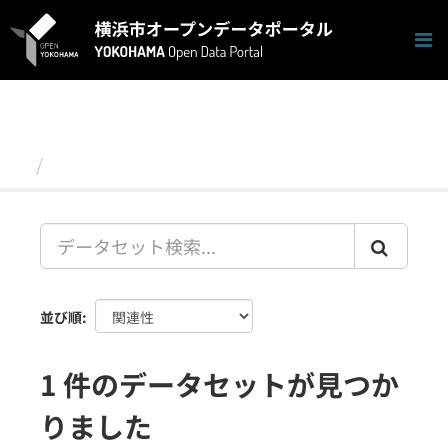
ス
キ
ッ
プ
し
て
内
容
データセット
へ
並び順
1 件のデータセットが見つか
りました