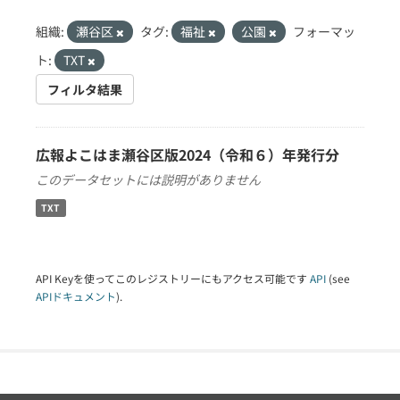
組織:
瀬谷区
タグ:
福祉
公園
フォーマッ
ト:
TXT
フィルタ結果
広報よこはま瀬谷区版2024（令和６）年発行分
このデータセットには説明がありません
TXT
API Keyを使ってこのレジストリーにもアクセス可能です
API
(see
APIドキュメント
).