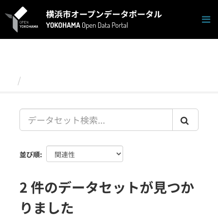
ス
キ
ッ
プ
し
て
内
容
データセット
へ
並び順
2 件のデータセットが見つか
りました