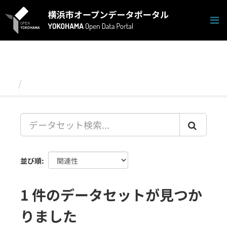
ス
キ
ッ
プ
し
て
内
容
データセット
へ
並び順
1 件のデータセットが見つか
りました