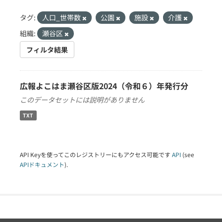
タグ:
人口_世帯数
公園
施設
介護
組織:
瀬谷区
フィルタ結果
広報よこはま瀬谷区版2024（令和６）年発行分
このデータセットには説明がありません
TXT
API Keyを使ってこのレジストリーにもアクセス可能です
API
(see
APIドキュメント
).