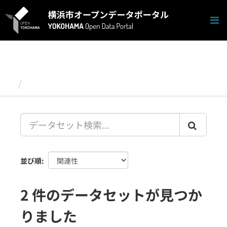
ス
キ
ッ
プ
し
て
内
容
データセット
へ
並び順
2 件のデータセットが見つか
りました