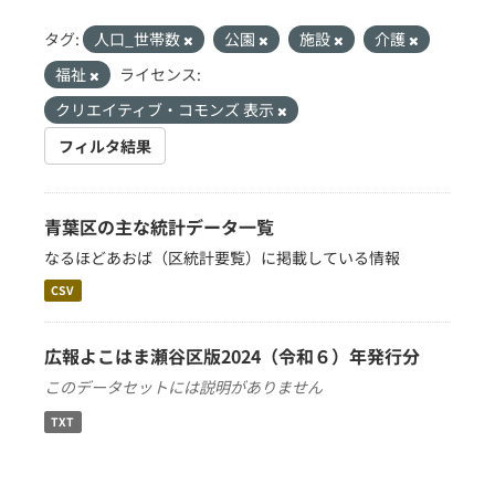
タグ:
人口_世帯数
公園
施設
介護
福祉
ライセンス:
クリエイティブ・コモンズ 表示
フィルタ結果
青葉区の主な統計データ一覧
なるほどあおば（区統計要覧）に掲載している情報
CSV
広報よこはま瀬谷区版2024（令和６）年発行分
このデータセットには説明がありません
TXT