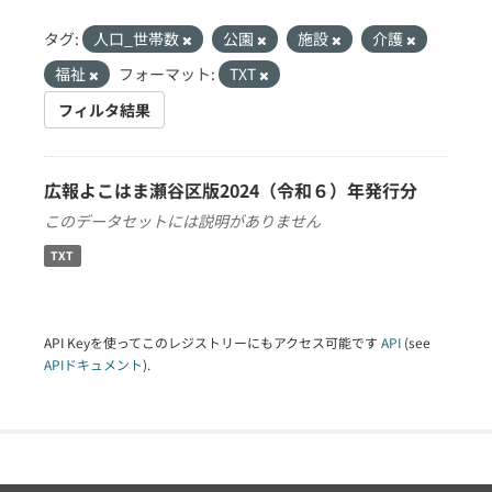
タグ:
人口_世帯数
公園
施設
介護
福祉
フォーマット:
TXT
フィルタ結果
広報よこはま瀬谷区版2024（令和６）年発行分
このデータセットには説明がありません
TXT
API Keyを使ってこのレジストリーにもアクセス可能です
API
(see
APIドキュメント
).