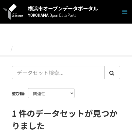
ス
キ
ッ
プ
し
て
内
容
データセット
へ
並び順
1 件のデータセットが見つか
りました