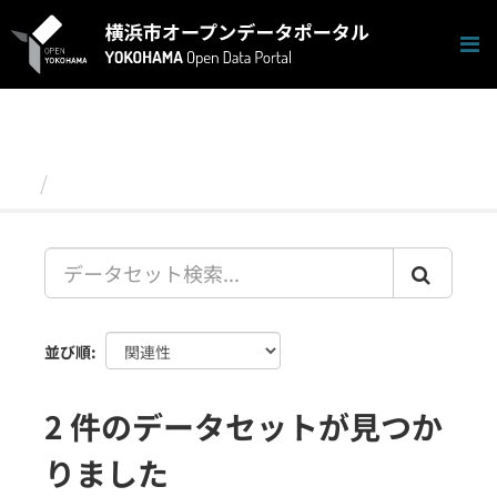
ス
キ
ッ
プ
し
て
内
容
データセット
へ
並び順
2 件のデータセットが見つか
りました