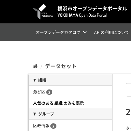
ス
キ
ッ
プ
し
て
オープンデータカタログ
APIの利用について
内
容
へ
データセット
組織
瀬谷区
2
人気のある 組織 のみを表示
グループ
区政情報
2
タ