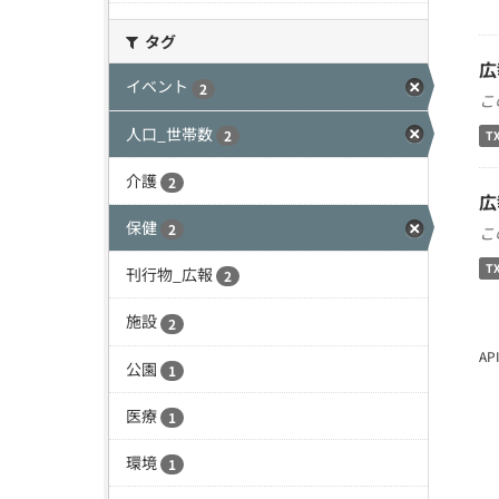
タグ
広
イベント
2
こ
人口_世帯数
2
T
介護
2
広
保健
2
こ
T
刊行物_広報
2
施設
2
A
公園
1
医療
1
環境
1