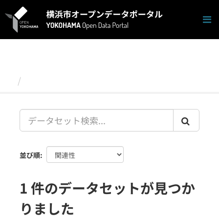
ス
キ
ッ
プ
し
て
内
容
データセット
へ
並び順
1 件のデータセットが見つか
りました