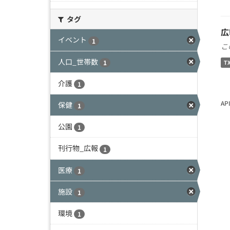
タグ
広
イベント
1
こ
人口_世帯数
1
T
介護
1
A
保健
1
公園
1
刊行物_広報
1
医療
1
施設
1
環境
1