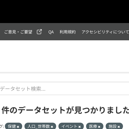
ご意見・ご要望
QA
利用規約
アクセシビリティについ
1 件のデータセットが見つかりまし
グ:
保健
人口_世帯数
イベント
医療
施設