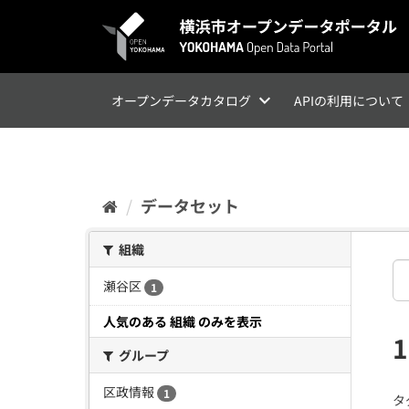
ス
キ
ッ
プ
し
て
オープンデータカタログ
APIの利用について
内
容
へ
データセット
組織
瀬谷区
1
人気のある 組織 のみを表示
グループ
区政情報
1
タ